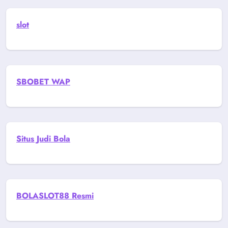
slot
SBOBET WAP
Situs Judi Bola
BOLASLOT88 Resmi