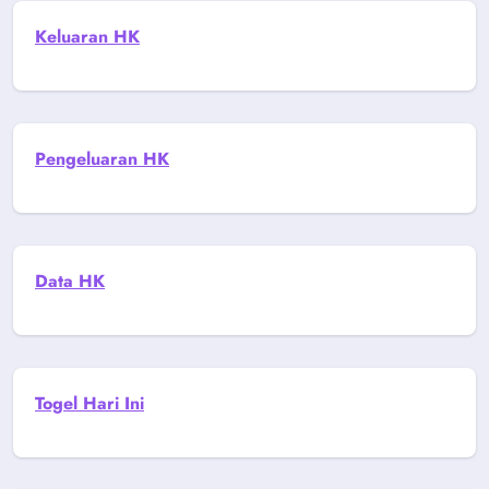
Keluaran HK
Pengeluaran HK
Data HK
Togel Hari Ini