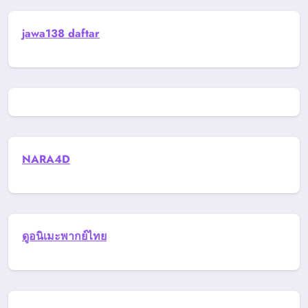
jawa138 daftar
NARA4D
ดูอนิเมะพากย์ไทย