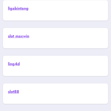
ligabintang
slot maxwin
ling4d
slot88