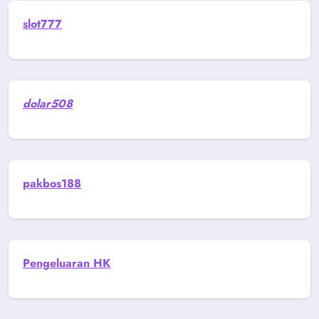
slot777
dolar508
pakbos188
Pengeluaran HK