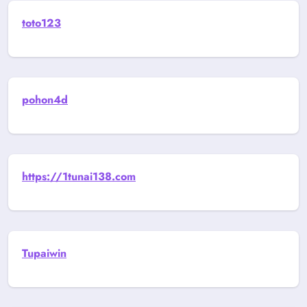
toto123
pohon4d
https://1tunai138.com
Tupaiwin