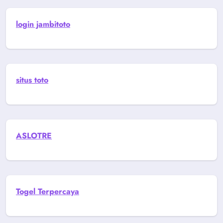
login jambitoto
situs toto
ASLOTRE
Togel Terpercaya