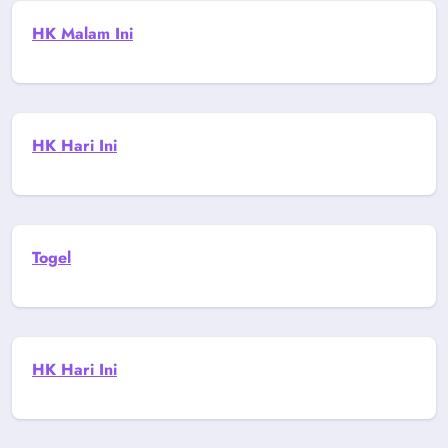
HK Malam Ini
HK Hari Ini
Togel
HK Hari Ini