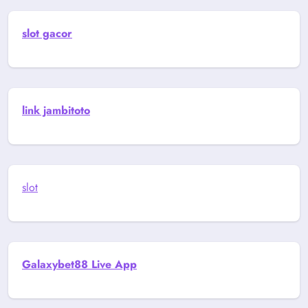
slot gacor
link jambitoto
slot
Galaxybet88 Live App