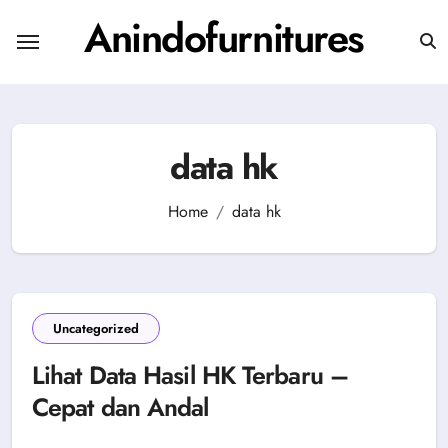
Skip
Anindofurnitures
to
content
data hk
Home
data hk
Uncategorized
Lihat Data Hasil HK Terbaru –
Cepat dan Andal