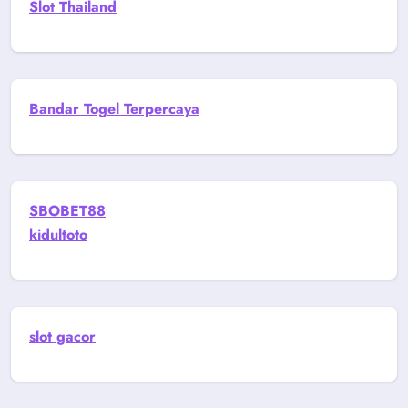
Slot Thailand
Bandar Togel Terpercaya
SBOBET88
kidultoto
slot gacor