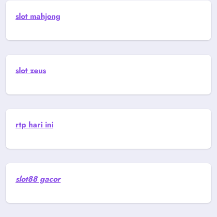
slot mahjong
slot zeus
rtp hari ini
slot88 gacor