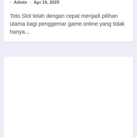
Admin
Apr 10, 2025
Toto Slot telah dengan cepat menjadi pilihan
utama bagi penggemar game online yang tidak
hanya...