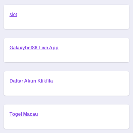
slot
Galaxybet88 Live App
Daftar Akun Klikfifa
Togel Macau