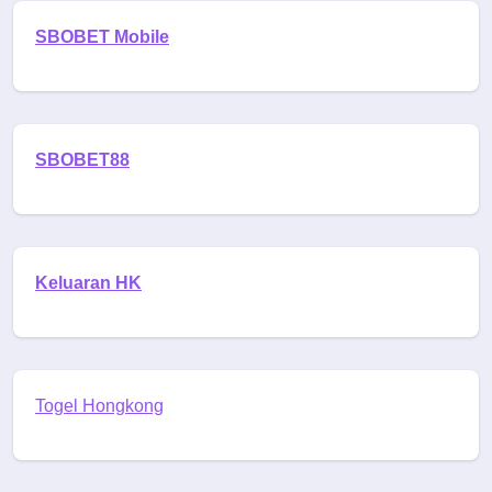
SBOBET Mobile
SBOBET88
Keluaran HK
Togel Hongkong