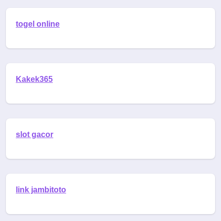
togel online
Kakek365
slot gacor
link jambitoto