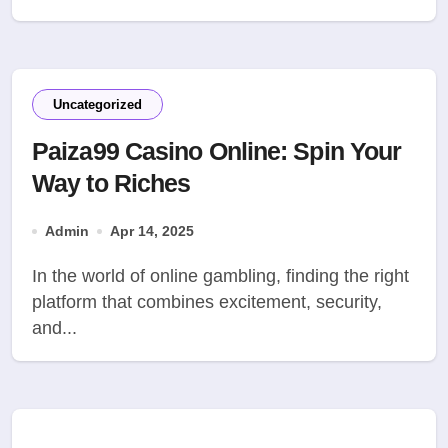
Uncategorized
Paiza99 Casino Online: Spin Your
Way to Riches
Admin
Apr 14, 2025
In the world of online gambling, finding the right
platform that combines excitement, security,
and...