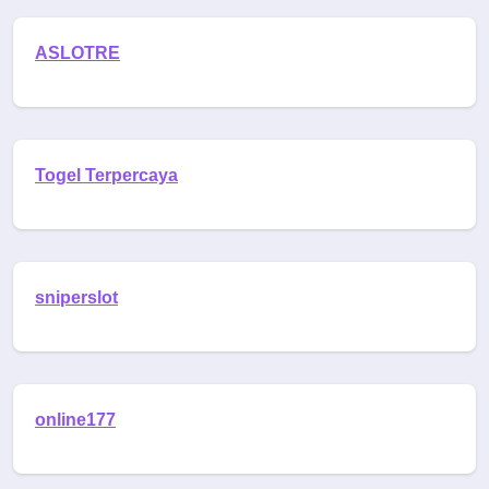
ASLOTRE
Togel Terpercaya
sniperslot
online177