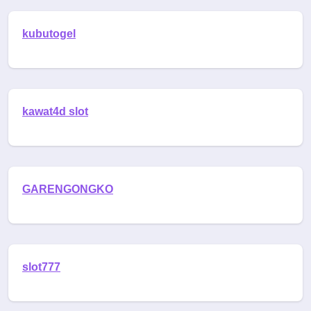
kubutogel
kawat4d slot
GARENGONGKO
slot777