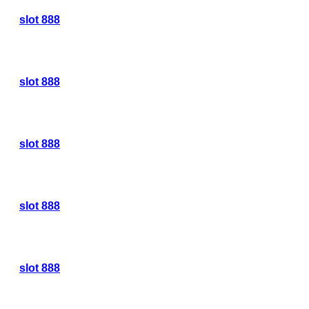
slot 888
slot 888
slot 888
slot 888
slot 888