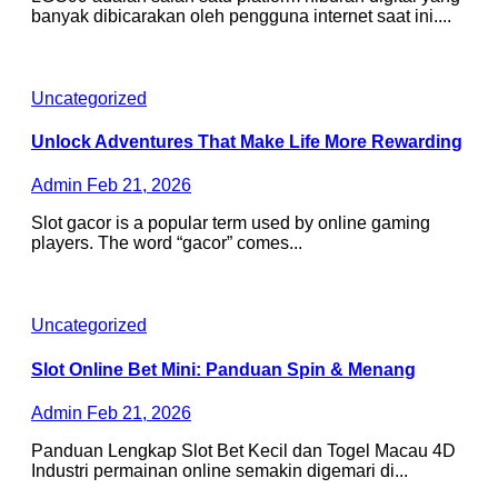
banyak dibicarakan oleh pengguna internet saat ini....
Uncategorized
Unlock Adventures That Make Life More Rewarding
Admin
Feb 21, 2026
Slot gacor is a popular term used by online gaming
players. The word “gacor” comes...
Uncategorized
Slot Online Bet Mini: Panduan Spin & Menang
Admin
Feb 21, 2026
Panduan Lengkap Slot Bet Kecil dan Togel Macau 4D
Industri permainan online semakin digemari di...