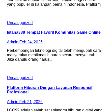
yang populer di kalangan pemain Indonesia. Platform...
Uncategorized
Istana338 Tempat Favorit Komunitas Game Online
Admin
Feb 24, 2026
Perkembangan teknologi digital telah mengubah cara
masyarakat menikmati hiburan secara menyeluruh.
Jika dahulu orang harus...
Uncategorized
Platform Hiburan Dengan Layanan Responsif
Profesional
Admin
Feb 21, 2026
LGO99 adalah salah satu platform hiburan digital yang