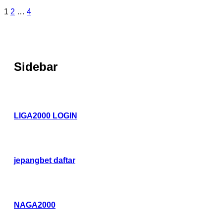
Posts
1
2
…
4
pagination
Sidebar
LIGA2000 LOGIN
jepangbet daftar
NAGA2000