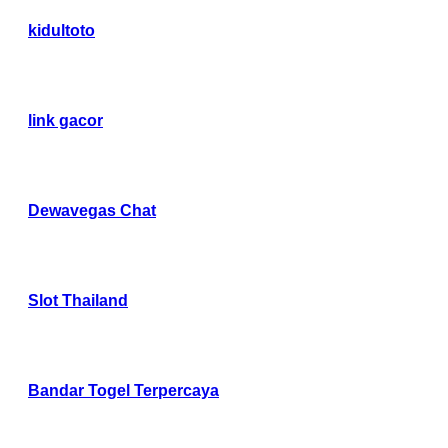
kidultoto
link gacor
Dewavegas Chat
Slot Thailand
Bandar Togel Terpercaya