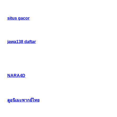
situs gacor
jawa138 daftar
NARA4D
ดูอนิเมะพากย์ไทย