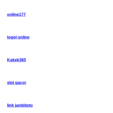
online177
togel online
Kakek365
slot gacor
link jambitoto