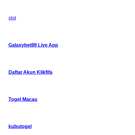
slot
Galaxybet88 Live App
Daftar Akun Klikfifa
Togel Macau
kubutogel