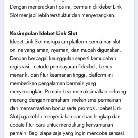
Dengan menerapkan tips ini, bermain di Idebet Link
Slot menjadi lebih terstruktur dan menyenangkan.
Kesimpulan Idebet Link Slot
Idebet Link Slot merupakan platform permainan slot
online yang aman, nyaman, dan mudah digunakan.
Dengan berbagai keunggulan seperti kemudahan
registrasi, metode pembayaran fleksibel, bonus
menarik, dan fitur keamanan tinggi, platform ini
memberikan pengalaman bermain yang
menyenangkan. Pemain bisa memaksimalkan peluang
menang dengan memahami mekanisme permainan
dan memanfaatkan bonus serta promosi. Idebet Link
Slot juga selalu menyediakan panduan lengkap dan
update fitur baru untuk mendukung kenyamanan
pemain. Bagi siapa saja yang ingin mencoba sensasi