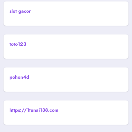
slot gacor
toto123
pohon4d
https://1tunai138.com