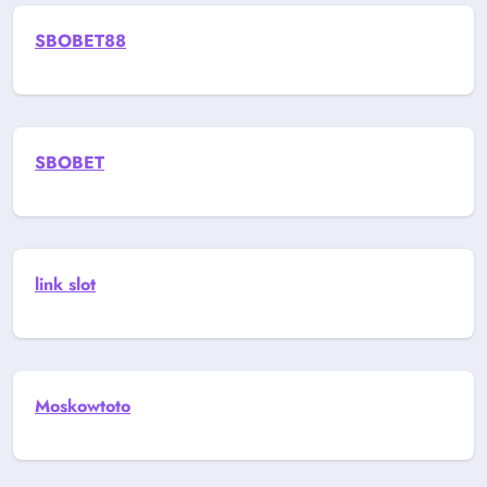
SBOBET88
SBOBET
link slot
Moskowtoto