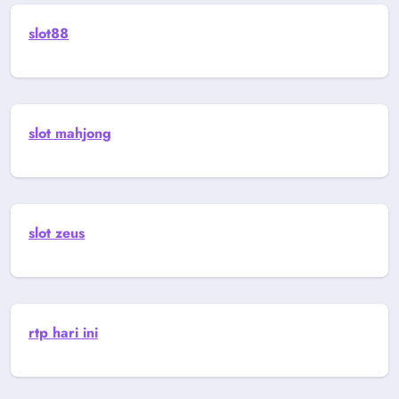
slot88
slot mahjong
slot zeus
rtp hari ini