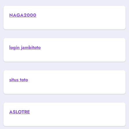
NAGA2000
login jambitoto
situs toto
ASLOTRE