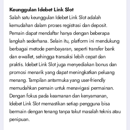
Keunggulan Idebet Link Slot
Salah satu keunggulan Idebet Link Slot adalah
kemudahan dalam proses registrasi dan deposit.
Pemain dapat mendaftar hanya dengan beberapa
langkah sederhana. Selain itu, platform ini mendukung
berbagai metode pembayaran, seperti transfer bank
dan e-wallet, sehingga transaksi lebih cepat dan
praktis. Idebet Link Slot juga menyediakan bonus dan
promosi menarik yang dapat meningkatkan peluang
menang. Tampilan antarmuka yang user-friendly
memudahkan pemain untuk menavigasi permainan.
Dengan fokus pada keamanan dan kenyamanan,
Idebet Link Slot memastikan setiap pengguna bisa
bermain dengan tenang tanpa takut masalah teknis atau
penipuan.