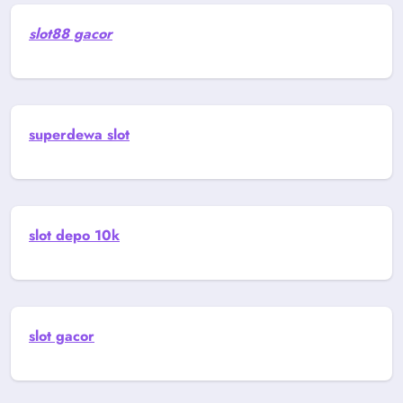
slot88 gacor
superdewa slot
slot depo 10k
slot gacor