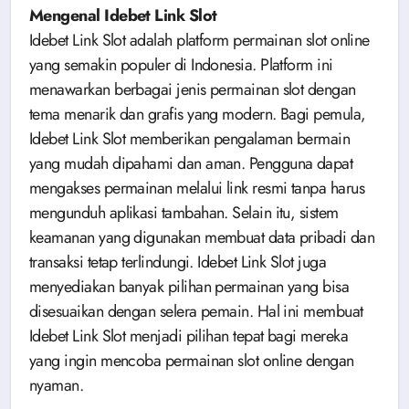
Mengenal Idebet Link Slot
Idebet Link Slot adalah platform permainan slot online
yang semakin populer di Indonesia. Platform ini
menawarkan berbagai jenis permainan slot dengan
tema menarik dan grafis yang modern. Bagi pemula,
Idebet Link Slot memberikan pengalaman bermain
yang mudah dipahami dan aman. Pengguna dapat
mengakses permainan melalui link resmi tanpa harus
mengunduh aplikasi tambahan. Selain itu, sistem
keamanan yang digunakan membuat data pribadi dan
transaksi tetap terlindungi. Idebet Link Slot juga
menyediakan banyak pilihan permainan yang bisa
disesuaikan dengan selera pemain. Hal ini membuat
Idebet Link Slot menjadi pilihan tepat bagi mereka
yang ingin mencoba permainan slot online dengan
nyaman.