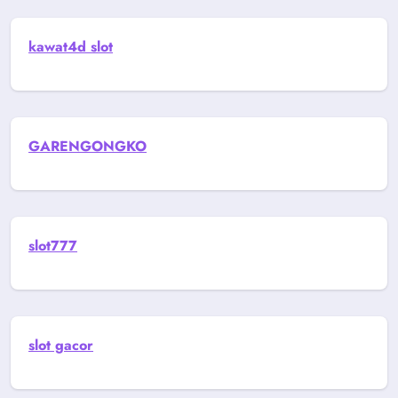
kawat4d slot
GARENGONGKO
slot777
slot gacor