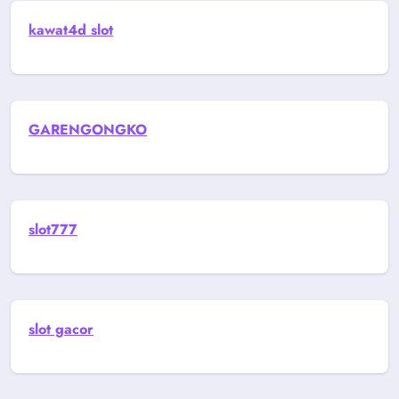
kawat4d slot
GARENGONGKO
slot777
slot gacor