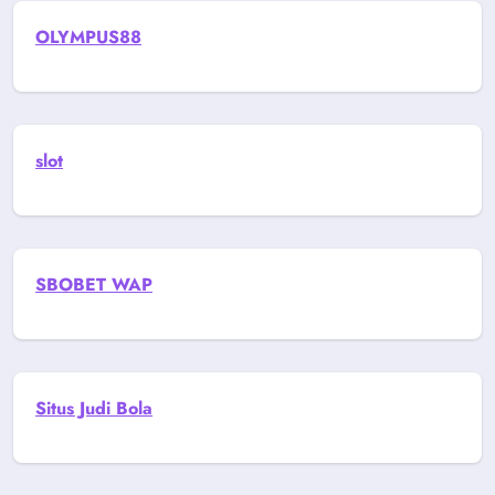
OLYMPUS88
slot
SBOBET WAP
Situs Judi Bola