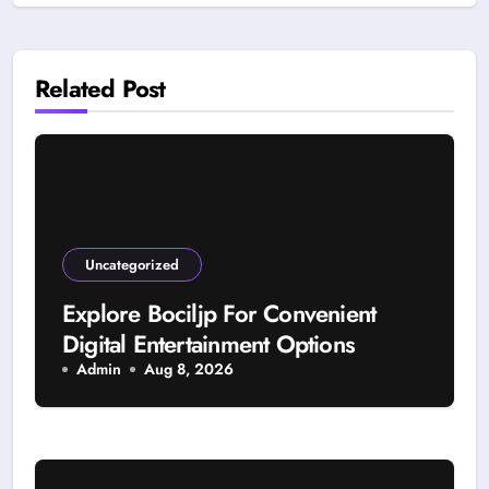
Related Post
Uncategorized
Explore Bociljp For Convenient
Digital Entertainment Options
Admin
Aug 8, 2026