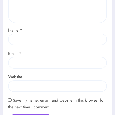
Name
*
Email
*
Website
Save my name, email, and website in this browser for
the next time I comment.