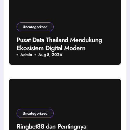
Uncategorized
Pusat Data Thailand Mendukung
Ekosistem Digital Modern
Admin
Aug 8, 2026
Uncategorized
Ringbet88 dan Pentingnya