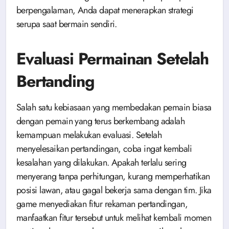
berpengalaman, Anda dapat menerapkan strategi
serupa saat bermain sendiri.
Evaluasi Permainan Setelah
Bertanding
Salah satu kebiasaan yang membedakan pemain biasa
dengan pemain yang terus berkembang adalah
kemampuan melakukan evaluasi. Setelah
menyelesaikan pertandingan, coba ingat kembali
kesalahan yang dilakukan. Apakah terlalu sering
menyerang tanpa perhitungan, kurang memperhatikan
posisi lawan, atau gagal bekerja sama dengan tim. Jika
game menyediakan fitur rekaman pertandingan,
manfaatkan fitur tersebut untuk melihat kembali momen