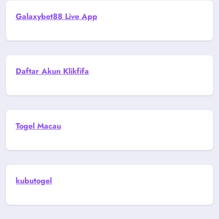
Galaxybet88 Live App
Daftar Akun Klikfifa
Togel Macau
kubutogel