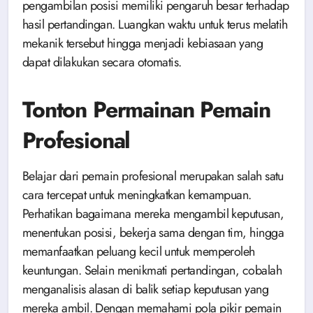
pengambilan posisi memiliki pengaruh besar terhadap
hasil pertandingan. Luangkan waktu untuk terus melatih
mekanik tersebut hingga menjadi kebiasaan yang
dapat dilakukan secara otomatis.
Tonton Permainan Pemain
Profesional
Belajar dari pemain profesional merupakan salah satu
cara tercepat untuk meningkatkan kemampuan.
Perhatikan bagaimana mereka mengambil keputusan,
menentukan posisi, bekerja sama dengan tim, hingga
memanfaatkan peluang kecil untuk memperoleh
keuntungan. Selain menikmati pertandingan, cobalah
menganalisis alasan di balik setiap keputusan yang
mereka ambil. Dengan memahami pola pikir pemain