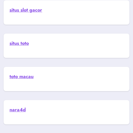
situs slot gacor
situs toto
toto macau
nara4d