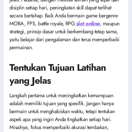
disiplin setiap hari, peningkatan skill dapat terlihat
secara bertahap. Baik Anda bermain game bergenre
MOBA, FPS, battle royale, RPG
slot online
, maupun
strategi, prinsip dasar untuk berkembang tetap sama,
yaitu belajar dari pengalaman dan terus memperbaiki
permainan.
Tentukan Tujuan Latihan
yang Jelas
Langkah pertama untuk meningkatkan kemampuan
adalah memiliki tujuan yang spesifik. Jangan hanya
bermain untuk menghabiskan waktu, tetapi tentukan
aspek apa yang ingin Anda tingkatkan setiap hari.
Misalnya, fokus memperbaiki akurasi tembakan,