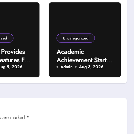
ized
Uncategorized
 Provides
Academic
eatures For
Achievement Starts
With Focused
ug 5, 2026
Admin
Aug 3, 2026
nment
Learning Every Day
ds are marked
*