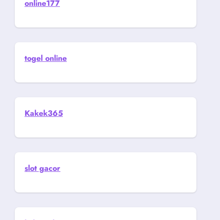
online177
togel online
Kakek365
slot gacor