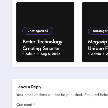
Uncategorized
Uncategor
Better Technology
Megavip
Creating Smarter
Unique F
Online
Modern
Admin
Aug 6, 2026
Admin
A
Entertainment
Entertai
Experiences
Lovers
Everyday
Leave a Reply
Your email address will not be published.
Required fiel
Comment
*