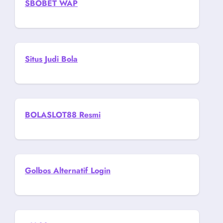
SBOBET WAP
Situs Judi Bola
BOLASLOT88 Resmi
Golbos Alternatif Login