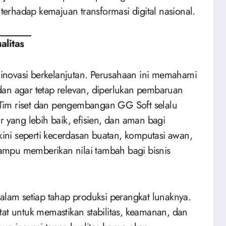
 terhadap kemajuan transformasi digital nasional.
alitas
inovasi berkelanjutan. Perusahaan ini memahami
dan agar tetap relevan, diperlukan pembaruan
Tim riset dan pengembangan GG Soft selalu
r yang lebih baik, efisien, dan aman bagi
ini seperti kecerdasan buatan, komputasi awan,
ampu memberikan nilai tambah bagi bisnis
dalam setiap tahap produksi perangkat lunaknya.
tat untuk memastikan stabilitas, keamanan, dan