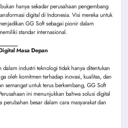
ft bukan hanya sekadar perusahaan pengembang
ansformasi digital di Indonesia. Visi mereka untuk
menjadikan GG Soft sebagai pionir dalam
emiliki standar internasional.
 Digital Masa Depan
dalam industri teknologi tidak hanya ditentukan
a oleh komitmen terhadap inovasi, kualitas, dan
an semangat untuk terus berkembang, GG Soft
Perusahaan ini menunjukkan bahwa solusi digital
 perubahan besar dalam cara masyarakat dan