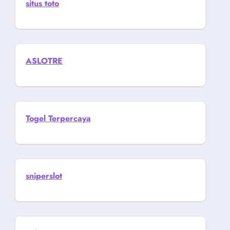
situs toto
ASLOTRE
Togel Terpercaya
sniperslot