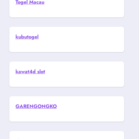
Togel Macau
kubutogel
kawat4d slot
GARENGONGKO