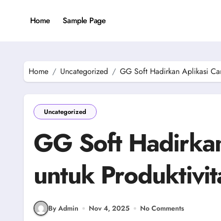
Skip
to
Home
Sample Page
content
Home
Uncategorized
GG Soft Hadirkan Aplikasi Ca
Uncategorized
GG Soft Hadirkan
untuk Produktivi
By Admin
Nov 4, 2025
No Comments