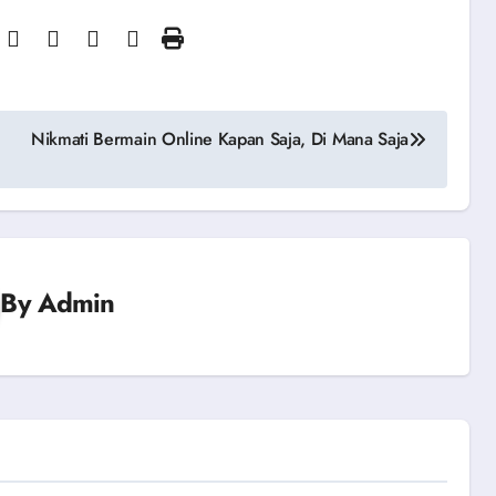
Nikmati Bermain Online Kapan Saja, Di Mana Saja
By
Admin