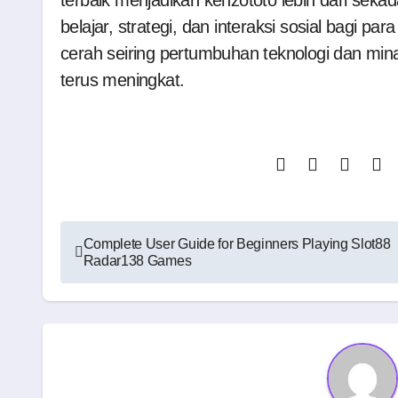
terbaik menjadikan kenzototo lebih dari sekad
belajar, strategi, dan interaksi sosial bagi p
cerah seiring pertumbuhan teknologi dan min
terus meningkat.
Post
Complete User Guide for Beginners Playing Slot88
Radar138 Games
navigation