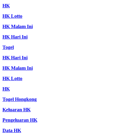
HK
HK Lotto
HK Malam Ini
HK Hari Ini
Togel
HK Hari Ini
HK Malam Ini
HK Lotto
HK
Togel Hongkong
Keluaran HK
Pengeluaran HK
Data HK