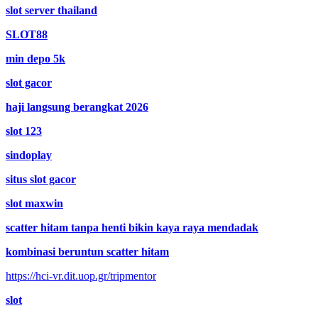
slot server thailand
SLOT88
min depo 5k
slot gacor
haji langsung berangkat 2026
slot 123
sindoplay
situs slot gacor
slot maxwin
scatter hitam tanpa henti bikin kaya raya mendadak
kombinasi beruntun scatter hitam
https://hci-vr.dit.uop.gr/tripmentor
slot