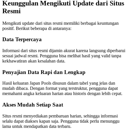
Keunggulan Mengikuti Update dari Situs
Resmi
Mengikuti update dari situs resmi memiliki berbagai keuntungan
positif. Berikut beberapa di antaranya:
Data Terpercaya
Informasi dari situs resmi dijamin akurat karena langsung diperbarui
sesuai jadwal resmi. Pengguna bisa melihat hasil yang valid tanpa
kekhawatiran akan kesalahan data.
Penyajian Data Rapi dan Lengkap
Hasil keluaran Japan Pools disusun dalam tabel yang jelas dan
mudah dibaca. Dengan format yang terstruktur, pengguna dapat
memahami angka keluaran harian atau historis dengan lebih cepat.
Akses Mudah Setiap Saat
Situs resmi menyediakan pembaruan harian, sehingga informasi
selalu dapat diakses kapan saja. Pengguna tidak perlu menunggu
lama untuk mendapatkan data terbaru.