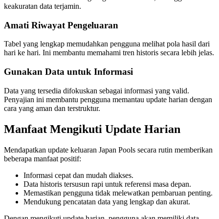
keakuratan data terjamin.
Amati Riwayat Pengeluaran
Tabel yang lengkap memudahkan pengguna melihat pola hasil dari
hari ke hari. Ini membantu memahami tren historis secara lebih jelas.
Gunakan Data untuk Informasi
Data yang tersedia difokuskan sebagai informasi yang valid.
Penyajian ini membantu pengguna memantau update harian dengan
cara yang aman dan terstruktur.
Manfaat Mengikuti Update Harian
Mendapatkan update keluaran Japan Pools secara rutin memberikan
beberapa manfaat positif:
Informasi cepat dan mudah diakses.
Data historis tersusun rapi untuk referensi masa depan.
Memastikan pengguna tidak melewatkan pembaruan penting.
Mendukung pencatatan data yang lengkap dan akurat.
Dengan mengikuti update harian, pengguna akan memiliki data