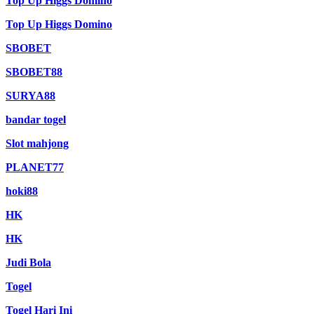
Top Up Higgs Domino
Top Up Higgs Domino
SBOBET
SBOBET88
SURYA88
bandar togel
Slot mahjong
PLANET77
hoki88
HK
HK
Judi Bola
Togel
Togel Hari Ini