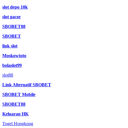
slot depo 10k
slot gacor
SBOBET88
SBOBET
link slot
Moskowtoto
bolaslot99
slot88
Link Alternatif SBOBET
SBOBET Mobile
SBOBET88
Keluaran HK
Togel Hongkong