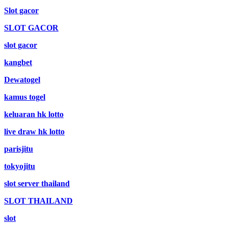
Slot gacor
SLOT GACOR
slot gacor
kangbet
Dewatogel
kamus togel
keluaran hk lotto
live draw hk lotto
parisjitu
tokyojitu
slot server thailand
SLOT THAILAND
slot