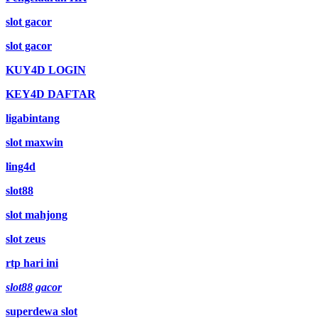
slot gacor
slot gacor
KUY4D LOGIN
KEY4D DAFTAR
ligabintang
slot maxwin
ling4d
slot88
slot mahjong
slot zeus
rtp hari ini
slot88 gacor
superdewa slot