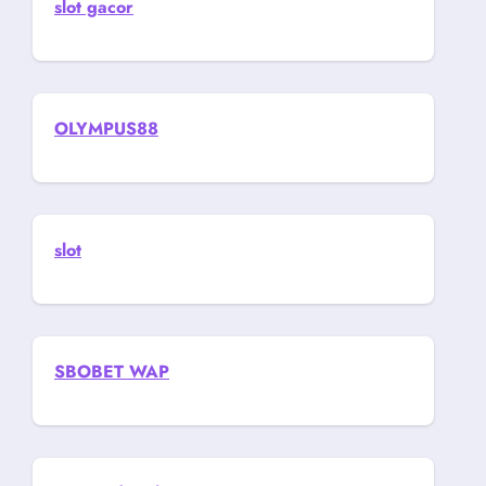
slot gacor
OLYMPUS88
slot
SBOBET WAP