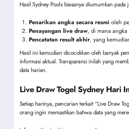
Hasil Sydney Pools biasanya diumumkan pada ja
Penarikan angka secara resmi
oleh pe
Penayangan live draw
, di mana angka 
Pencatatan result akhir
, yang kemudia
Hasil ini kemudian dicocokkan oleh banyak p
informasi aktual. Transparansi inilah yang mem
data harian.
Live Draw Togel Sydney Hari In
Setiap harinya, pencarian terkait “Live Draw T
orang ingin memastikan bahwa data yang mereka 