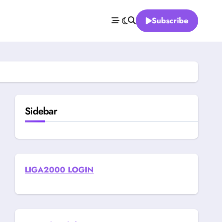
Subscribe
Sidebar
LIGA2000 LOGIN