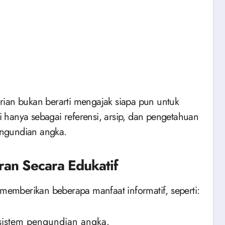
rian bukan berarti mengajak siapa pun untuk
si hanya sebagai referensi, arsip, dan pengetahuan
engundian angka.
an Secara Edukatif
emberikan beberapa manfaat informatif, seperti:
sistem pengundian angka.