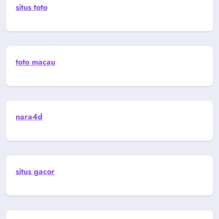
situs toto
toto macau
nara4d
situs gacor