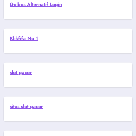
Golbos Alternatif Login
Klikfifa No 1
slot gacor
situs slot gacor