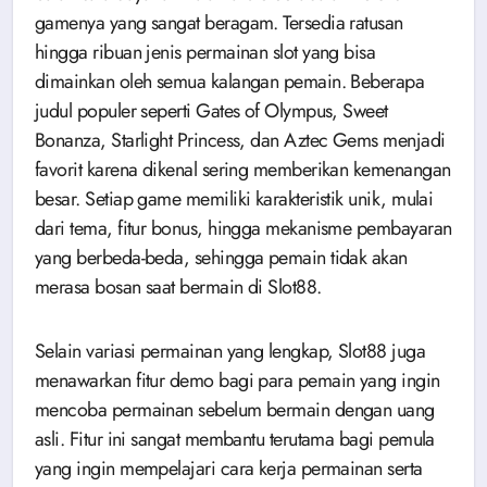
gamenya yang sangat beragam. Tersedia ratusan
hingga ribuan jenis permainan slot yang bisa
dimainkan oleh semua kalangan pemain. Beberapa
judul populer seperti Gates of Olympus, Sweet
Bonanza, Starlight Princess, dan Aztec Gems menjadi
favorit karena dikenal sering memberikan kemenangan
besar. Setiap game memiliki karakteristik unik, mulai
dari tema, fitur bonus, hingga mekanisme pembayaran
yang berbeda-beda, sehingga pemain tidak akan
merasa bosan saat bermain di Slot88.
Selain variasi permainan yang lengkap, Slot88 juga
menawarkan fitur demo bagi para pemain yang ingin
mencoba permainan sebelum bermain dengan uang
asli. Fitur ini sangat membantu terutama bagi pemula
yang ingin mempelajari cara kerja permainan serta