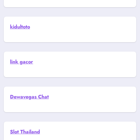
kidultoto
link gacor
Dewavegas Chat
Slot Thailand