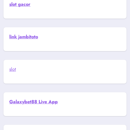
slot gacor
link jambitoto
slot
Galaxybet88 Live App