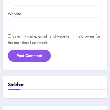
Website
Save my name, email, and website in this browser for
the next time I comment.
Sidebar