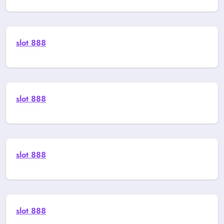
slot 888
slot 888
slot 888
slot 888