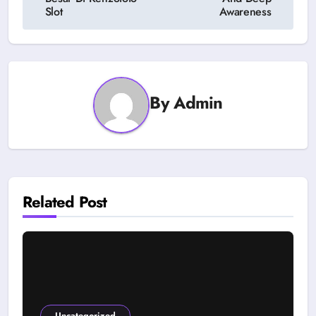
Slot
Awareness
By
Admin
Related Post
Uncategorized