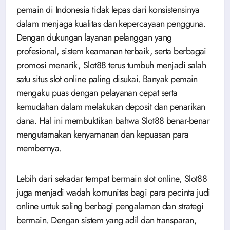
pemain di Indonesia tidak lepas dari konsistensinya
dalam menjaga kualitas dan kepercayaan pengguna.
Dengan dukungan layanan pelanggan yang
profesional, sistem keamanan terbaik, serta berbagai
promosi menarik, Slot88 terus tumbuh menjadi salah
satu situs slot online paling disukai. Banyak pemain
mengaku puas dengan pelayanan cepat serta
kemudahan dalam melakukan deposit dan penarikan
dana. Hal ini membuktikan bahwa Slot88 benar-benar
mengutamakan kenyamanan dan kepuasan para
membernya.
Lebih dari sekadar tempat bermain slot online, Slot88
juga menjadi wadah komunitas bagi para pecinta judi
online untuk saling berbagi pengalaman dan strategi
bermain. Dengan sistem yang adil dan transparan,