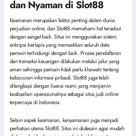
dan Nyaman di Slot88
Keamanan merupakan faktor penting dalam dunia
perjudian online, dan Slot88 memahami hal tersebut
dengan sangat baik. Situs ini menggunakan sistem
enkripsi berlapis yang memastikan seluruh data
pemain terlindungi dengan baik. Proses pendaftaran
dan transaksi keuangan dilakukan melalui jalur yang
aman sehingga pemain tidak perlu khawatir tentang
kebocoran informasi pribadi. Slot88 juga telah
dilengkapi dengan lisensi resmi yang menjamin
keabsahan operasionalnya sebagai situs judi online
terpercaya di Indonesia.
Selain aspek keamanan, kenyamanan juga menjadi
perhatian utama Slot88. Situs ini didesain agar mudah