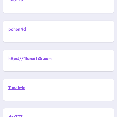
pohon4d
https://1tunai138.com
Tupaiwin
slot777