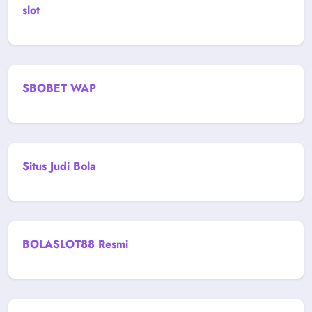
slot
SBOBET WAP
Situs Judi Bola
BOLASLOT88 Resmi