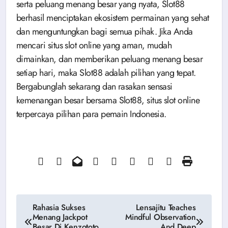
serta peluang menang besar yang nyata, Slot88
berhasil menciptakan ekosistem permainan yang sehat
dan menguntungkan bagi semua pihak. Jika Anda
mencari situs slot online yang aman, mudah
dimainkan, dan memberikan peluang menang besar
setiap hari, maka Slot88 adalah pilihan yang tepat.
Bergabunglah sekarang dan rasakan sensasi
kemenangan besar bersama Slot88, situs slot online
terpercaya pilihan para pemain Indonesia.
Post
Rahasia Sukses
Lensajitu Teaches
Menang Jackpot
Mindful Observation
navigation
Besar Di Kenzototo
And Deep