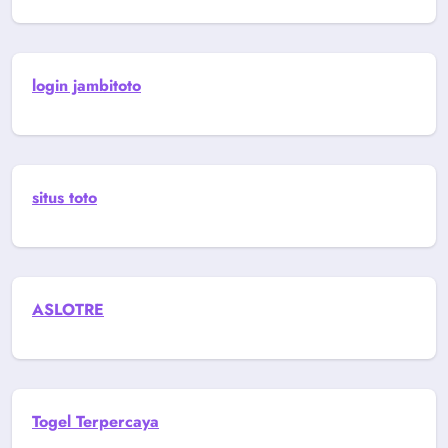
login jambitoto
situs toto
ASLOTRE
Togel Terpercaya