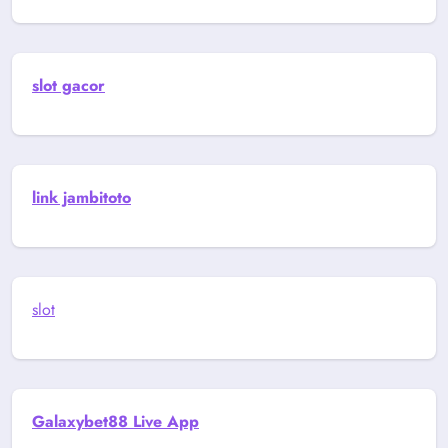
slot gacor
link jambitoto
slot
Galaxybet88 Live App