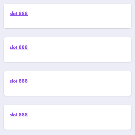
slot 888
slot 888
slot 888
slot 888