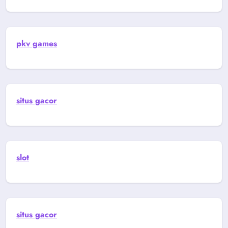
pkv games
situs gacor
slot
situs gacor