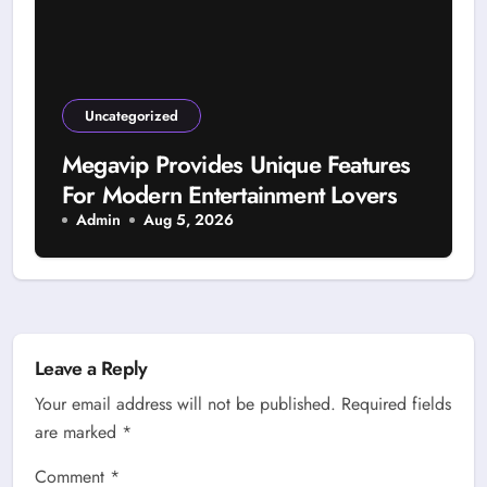
Uncategorized
Megavip Provides Unique Features
For Modern Entertainment Lovers
Admin
Aug 5, 2026
Leave a Reply
Your email address will not be published.
Required fields
are marked
*
Comment
*