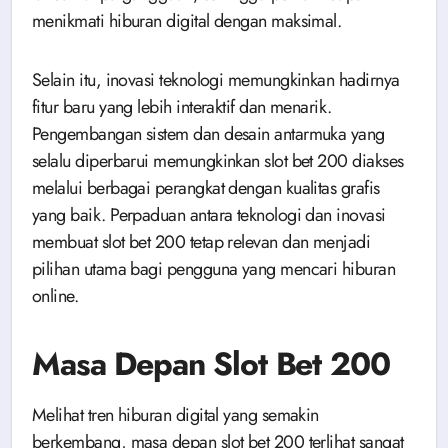
menikmati hiburan digital dengan maksimal.
Selain itu, inovasi teknologi memungkinkan hadirnya
fitur baru yang lebih interaktif dan menarik.
Pengembangan sistem dan desain antarmuka yang
selalu diperbarui memungkinkan slot bet 200 diakses
melalui berbagai perangkat dengan kualitas grafis
yang baik. Perpaduan antara teknologi dan inovasi
membuat slot bet 200 tetap relevan dan menjadi
pilihan utama bagi pengguna yang mencari hiburan
online.
Masa Depan Slot Bet 200
Melihat tren hiburan digital yang semakin
berkembang, masa depan slot bet 200 terlihat sangat