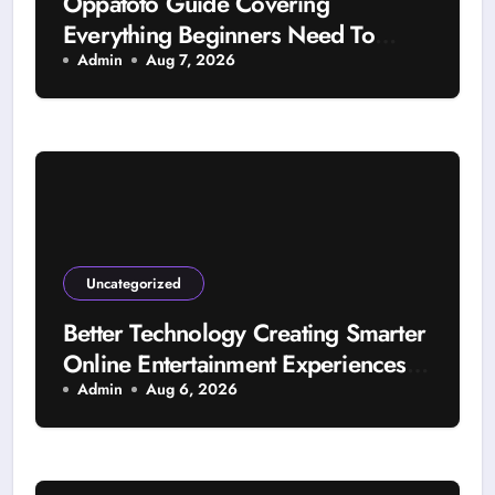
Oppatoto Guide Covering
Everything Beginners Need To
Understand
Admin
Aug 7, 2026
Uncategorized
Better Technology Creating Smarter
Online Entertainment Experiences
Everyday
Admin
Aug 6, 2026