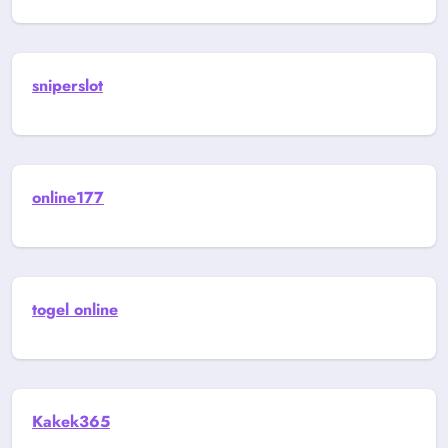
sniperslot
online177
togel online
Kakek365