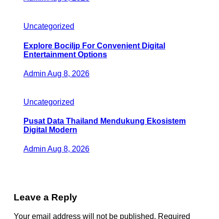
Uncategorized
Explore Bociljp For Convenient Digital
Entertainment Options
Admin
Aug 8, 2026
Uncategorized
Pusat Data Thailand Mendukung Ekosistem
Digital Modern
Admin
Aug 8, 2026
Leave a Reply
Your email address will not be published.
Required