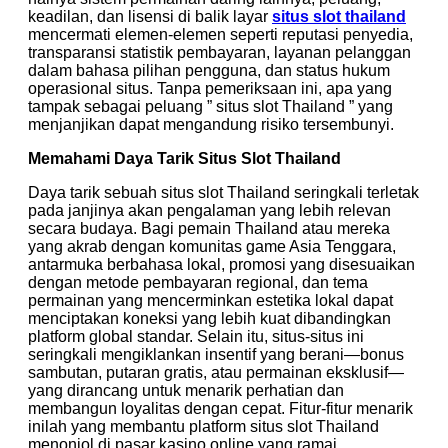
keadilan, dan lisensi di balik layar
situs slot thailand
mencermati elemen-elemen seperti reputasi penyedia,
transparansi statistik pembayaran, layanan pelanggan
dalam bahasa pilihan pengguna, dan status hukum
operasional situs. Tanpa pemeriksaan ini, apa yang
tampak sebagai peluang ” situs slot Thailand ” yang
menjanjikan dapat mengandung risiko tersembunyi.
Memahami Daya Tarik Situs Slot Thailand
Daya tarik sebuah situs slot Thailand seringkali terletak
pada janjinya akan pengalaman yang lebih relevan
secara budaya. Bagi pemain Thailand atau mereka
yang akrab dengan komunitas game Asia Tenggara,
antarmuka berbahasa lokal, promosi yang disesuaikan
dengan metode pembayaran regional, dan tema
permainan yang mencerminkan estetika lokal dapat
menciptakan koneksi yang lebih kuat dibandingkan
platform global standar. Selain itu, situs-situs ini
seringkali mengiklankan insentif yang berani—bonus
sambutan, putaran gratis, atau permainan eksklusif—
yang dirancang untuk menarik perhatian dan
membangun loyalitas dengan cepat. Fitur-fitur menarik
inilah yang membantu platform situs slot Thailand
menonjol di pasar kasino online yang ramai.