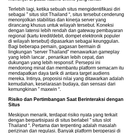
Terlebih lagi, ketika sebuah situs mengidentifikasi diri
sebagai ” situs slot Thailand “, situs tersebut cenderung
menonjolkan stabilitas dan kinerja server yang
dirancang khusus untuk wilayah tersebut. Koneksi
dengan latensi lebih rendah dan gateway pembayaran
regional (kartu kredit/debit, dompet elektronik populer
di wilayah tersebut) dipasarkan sebagai keunggulan.
Bagi beberapa pemain, gagasan bermain di
lingkungan “server Thailand” menawarkan gameplay
yang lebih lancar , penarikan lebih cepat, dan
dukungan yang lebih responsif. Persepsi ini
mendorong minat dan membantu platform semacam itu
mendapatkan daya tarik di antara target audiens
mereka. Intinya, proposisi nilai yang ditawarkan adalah
kemudahan, keselarasan budaya, dan sensasi dari
kemungkinan ” maxwin “.
Risiko dan Pertimbangan Saat Berinteraksi dengan
Situs
Meskipun menarik, terdapat risiko nyata yang terkait
dengan berpartisipasi di situs berlabel ” situs slot
Thailand “. Pertama dan terpenting adalah masalah
perizinan dan regulasi. Banyak platform beroperasi di