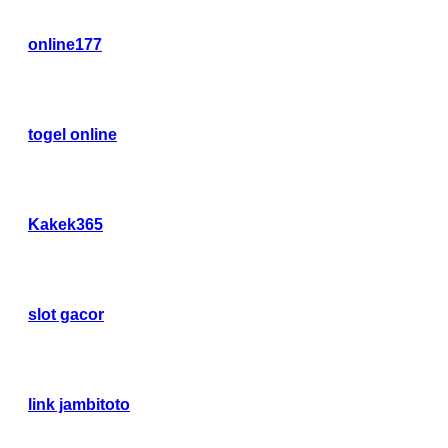
online177
togel online
Kakek365
slot gacor
link jambitoto