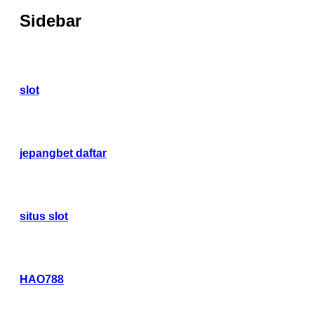
Sidebar
slot
jepangbet daftar
situs slot
HAO788