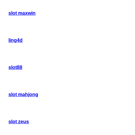
slot maxwin
ling4d
slot88
slot mahjong
slot zeus