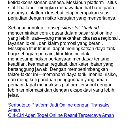
ketidakkonsistenan bahasa. Meskipun platform ” situs
slot Thailand ” mungkin menawarkan hal baru, pada
dasarnya, platform tersebut tetap merupakan situs
perjudian dengan risiko kerugian yang menyertainya.
Sebagai penutup, konsep
situs slot Thailand
mencerminkan ceruk pasar dalam pasar slot online
yang lebih luas—yang menekankan cita rasa regional ,
layanan lokal , dan klaim promosi yang berani.
Meskipun fitur-fitur ini dapat meningkatkan daya tarik
bagi sebagian pemain, fitur-fitur ini tidak
mengesampingkan pertanyaan mendasar tentang
keadilan, keamanan regulasi, dan keterlibatan yang
bertanggung jawab. Dengan mempertimbangkan
faktor-faktor ini—memahami daya tarik, menilai risiko,
dan mengikuti panduan penggunaan yang aman—
pemain dapat mengakses platform tersebut dengan
lebih terinformasi dan dengan ekspektasi yang lebih
jelas.
Post
Seributoto: Platform Judi Online dengan Transaksi
Aman
navigation
Ciri-Ciri Agen Togel Online Resmi Terpercaya Aman