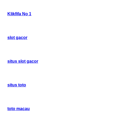
Klikfifa No 1
slot gacor
situs slot gacor
situs toto
toto macau