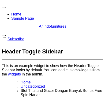
Skip
to
content
Home
Sample Page
Anindofurnitures
Subscribe
Header Toggle Sidebar
This is an example widget to show how the Header Toggle
Sidebar looks by default. You can add custom widgets from
the
widgets
in the admin.
Home
Uncategorized
Slot Thailand Gacor Dengan Banyak Bonus Free
Spin Harian