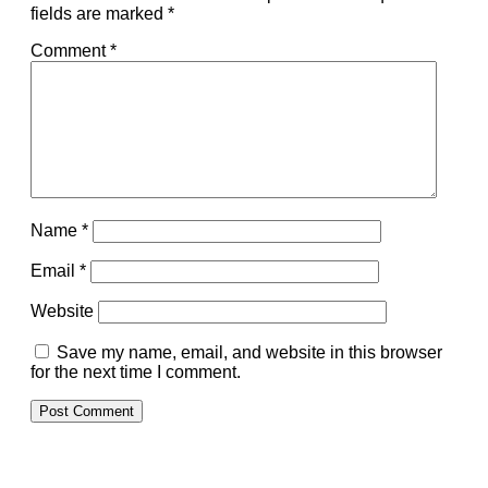
fields are marked
*
Comment
*
Name
*
Email
*
Website
Save my name, email, and website in this browser
for the next time I comment.