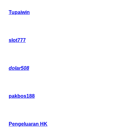
Tupaiwin
slot777
dolar508
pakbos188
Pengeluaran HK