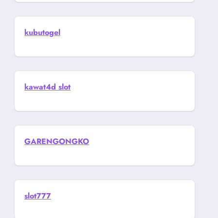
kubutogel
kawat4d slot
GARENGONGKO
slot777