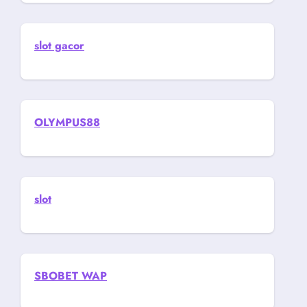
slot gacor
OLYMPUS88
slot
SBOBET WAP