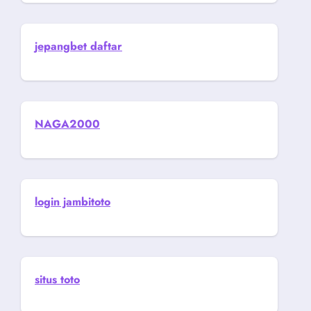
jepangbet daftar
NAGA2000
login jambitoto
situs toto