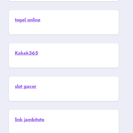
togel online
Kakek365
slot gacor
link jambitoto