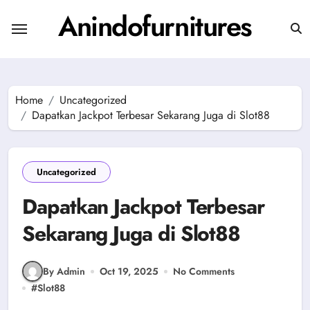
Skip
Anindofurnitures
to
content
Home
Uncategorized
Dapatkan Jackpot Terbesar Sekarang Juga di Slot88
Uncategorized
Dapatkan Jackpot Terbesar
Sekarang Juga di Slot88
By Admin
Oct 19, 2025
No Comments
#
Slot88