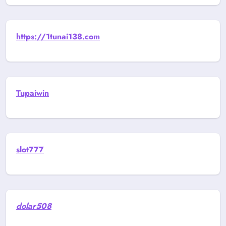
https://1tunai138.com
Tupaiwin
slot777
dolar508