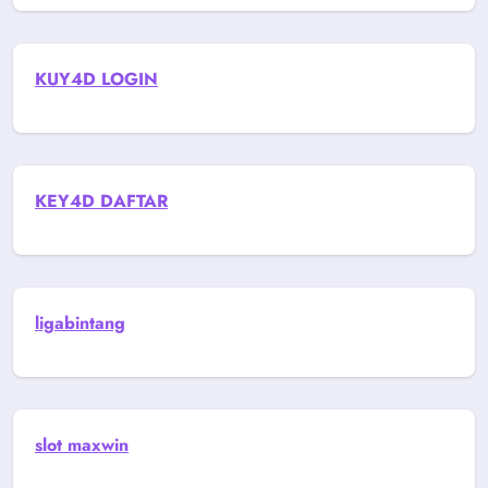
KUY4D LOGIN
KEY4D DAFTAR
ligabintang
slot maxwin