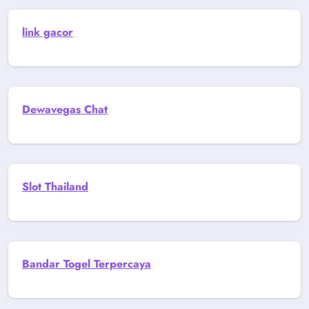
link gacor
Dewavegas Chat
Slot Thailand
Bandar Togel Terpercaya