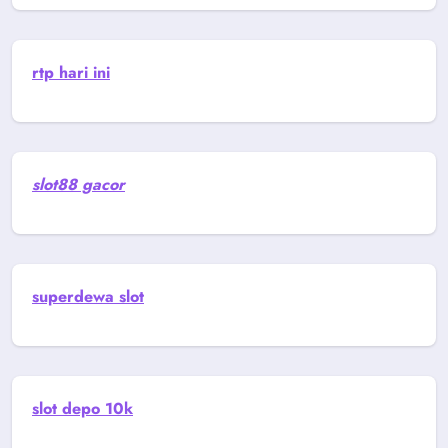
rtp hari ini
slot88 gacor
superdewa slot
slot depo 10k