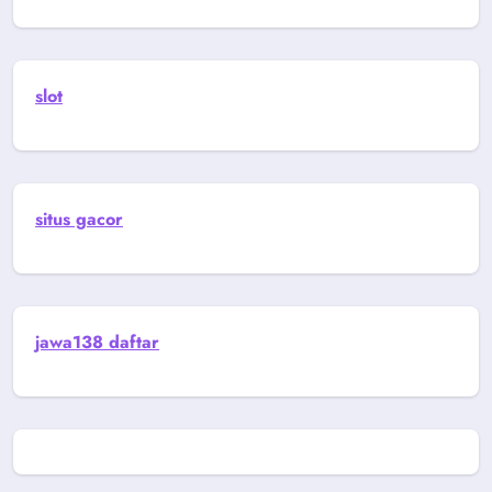
slot
situs gacor
jawa138 daftar