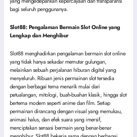
yang mengedepankan kepercayaan dan transparansi
bagi seluruh penggunanya.
Slot88: Pengalaman Bermain Slot Online yang
Lengkap dan Menghibur
Slot88 menghadirkan pengalaman bermain slot online
yang tidak hanya sekadar memutar gulungan,
melainkan sebuah perjalanan hiburan digital yang
menyeluruh. Ribuan jenis permainan slot tersedia
dengan berbagai tema menarik mulai dari
petualangan, mitologi, buah-buahan klasik, hingga slot
bertema modern seperti anime dan film. Setiap
permainan dirancang dengan visual yang memukau,
animasi halus, dan efek suara yang imersif,
menciptakan sensasi bermain yang benar-benar
menghibur. Slot88 bekerja sama dengan berbagai