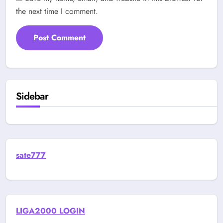
the next time I comment.
Sidebar
sate777
LIGA2000 LOGIN