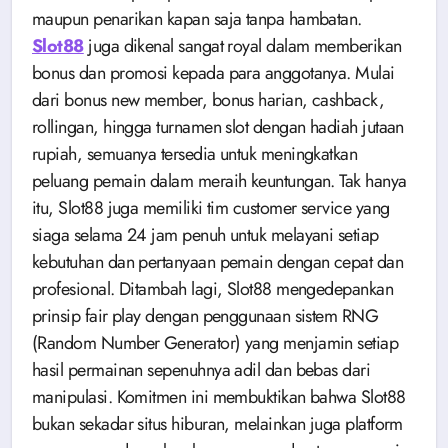
maupun penarikan kapan saja tanpa hambatan.
Slot88
juga dikenal sangat royal dalam memberikan
bonus dan promosi kepada para anggotanya. Mulai
dari bonus new member, bonus harian, cashback,
rollingan, hingga turnamen slot dengan hadiah jutaan
rupiah, semuanya tersedia untuk meningkatkan
peluang pemain dalam meraih keuntungan. Tak hanya
itu, Slot88 juga memiliki tim customer service yang
siaga selama 24 jam penuh untuk melayani setiap
kebutuhan dan pertanyaan pemain dengan cepat dan
profesional. Ditambah lagi, Slot88 mengedepankan
prinsip fair play dengan penggunaan sistem RNG
(Random Number Generator) yang menjamin setiap
hasil permainan sepenuhnya adil dan bebas dari
manipulasi. Komitmen ini membuktikan bahwa Slot88
bukan sekadar situs hiburan, melainkan juga platform